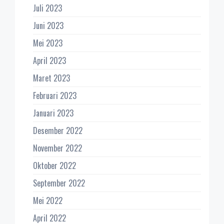
Juli 2023
Juni 2023
Mei 2023
April 2023
Maret 2023
Februari 2023
Januari 2023
Desember 2022
November 2022
Oktober 2022
September 2022
Mei 2022
April 2022