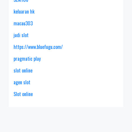
keluaran hk
macau303
judi slot
https://www.bluefugu.com/
pragmatic play
slot online
agen slot
Slot online