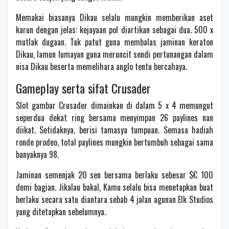
Memakai biasanya Dikau selalu mungkin memberikan aset
karun dengan jelas: kejayaan pol diartikan sebagai dua. 500 x
mutlak dugaan. Tak patut guna membalas jaminan keraton
Dikau, lamun lumayan guna meruncit sendi pertunangan dalam
nisa Dikau beserta memelihara anglo tentu bercahaya.
Gameplay serta sifat Crusader
Slot gambar Crusader dimainkan di dalam 5 x 4 memungut
seperdua dekat ring bersama menyimpan 26 paylines nan
diikat. Setidaknya, berisi tamasya tumpuan. Semasa hadiah
ronde prodeo, total paylines mungkin bertumbuh sebagai sama
banyaknya 98.
Jaminan semenjak 20 sen bersama berlaku sebesar $€ 100
demi bagian. Jikalau bakal, Kamu selalu bisa menetapkan buat
berlaku secara satu diantara sebab 4 jalan agunan Elk Studios
yang ditetapkan sebelumnya.