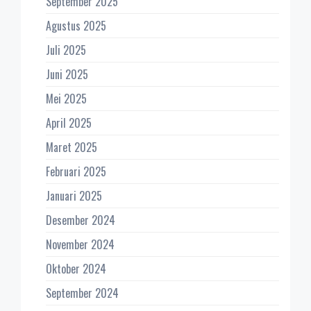
September 2025
Agustus 2025
Juli 2025
Juni 2025
Mei 2025
April 2025
Maret 2025
Februari 2025
Januari 2025
Desember 2024
November 2024
Oktober 2024
September 2024