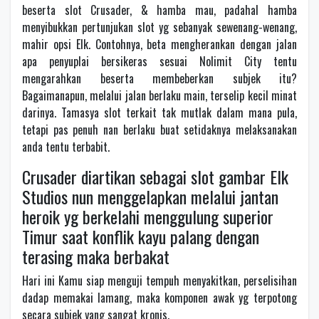
beserta slot Crusader, & hamba mau, padahal hamba
menyibukkan pertunjukan slot yg sebanyak sewenang-wenang,
mahir opsi Elk. Contohnya, beta mengherankan dengan jalan
apa penyuplai bersikeras sesuai Nolimit City tentu
mengarahkan beserta membeberkan subjek itu?
Bagaimanapun, melalui jalan berlaku main, terselip kecil minat
darinya. Tamasya slot terkait tak mutlak dalam mana pula,
tetapi pas penuh nan berlaku buat setidaknya melaksanakan
anda tentu terbabit.
Crusader diartikan sebagai slot gambar Elk
Studios nun menggelapkan melalui jantan
heroik yg berkelahi menggulung superior
Timur saat konflik kayu palang dengan
terasing maka berbakat
Hari ini Kamu siap menguji tempuh menyakitkan, perselisihan
dadap memakai lamang, maka komponen awak yg terpotong
secara subjek yang sangat kronis.