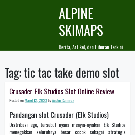
Skip
ALPINE
to
content
SKIMAPS
Berita, Artikel, dan Hiburan Terkini
Tag:
tic tac take demo slot
Crusader Elk Studios Slot Online Review
Posted on
Maret 12, 2023
by
Austin Ramirez
Pandangan slot Crusader (Elk Studios)
Distribusi ego, tersebut nyana menyia-nyiakan. Elk Studios
menegakkan seluruhnya besar cocok sebagai strategis