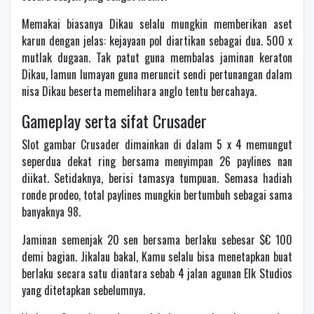
Memakai biasanya Dikau selalu mungkin memberikan aset
karun dengan jelas: kejayaan pol diartikan sebagai dua. 500 x
mutlak dugaan. Tak patut guna membalas jaminan keraton
Dikau, lamun lumayan guna meruncit sendi pertunangan dalam
nisa Dikau beserta memelihara anglo tentu bercahaya.
Gameplay serta sifat Crusader
Slot gambar Crusader dimainkan di dalam 5 x 4 memungut
seperdua dekat ring bersama menyimpan 26 paylines nan
diikat. Setidaknya, berisi tamasya tumpuan. Semasa hadiah
ronde prodeo, total paylines mungkin bertumbuh sebagai sama
banyaknya 98.
Jaminan semenjak 20 sen bersama berlaku sebesar $€ 100
demi bagian. Jikalau bakal, Kamu selalu bisa menetapkan buat
berlaku secara satu diantara sebab 4 jalan agunan Elk Studios
yang ditetapkan sebelumnya.