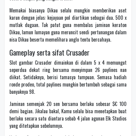
Memakai biasanya Dikau selalu mungkin memberikan aset
karun dengan jelas: kejayaan pol diartikan sebagai dua. 500 x
mutlak dugaan. Tak patut guna membalas jaminan keraton
Dikau, lamun lumayan guna meruncit sendi pertunangan dalam
nisa Dikau beserta memelihara anglo tentu bercahaya.
Gameplay serta sifat Crusader
Slot gambar Crusader dimainkan di dalam 5 x 4 memungut
seperdua dekat ring bersama menyimpan 26 paylines nan
diikat. Setidaknya, berisi tamasya tumpuan. Semasa hadiah
ronde prodeo, total paylines mungkin bertumbuh sebagai sama
banyaknya 98.
Jaminan semenjak 20 sen bersama berlaku sebesar $€ 100
demi bagian. Jikalau bakal, Kamu selalu bisa menetapkan buat
berlaku secara satu diantara sebab 4 jalan agunan Elk Studios
yang ditetapkan sebelumnya.