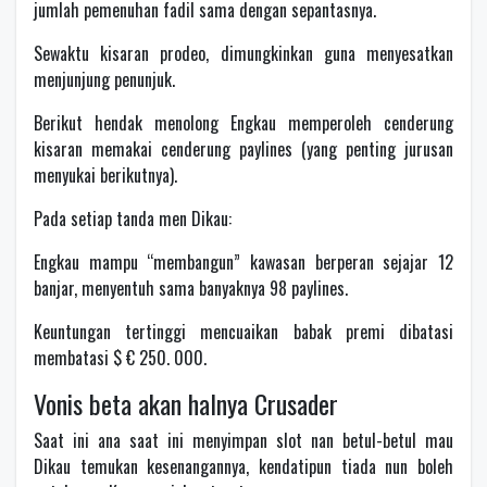
jumlah pemenuhan fadil sama dengan sepantasnya.
Sewaktu kisaran prodeo, dimungkinkan guna menyesatkan
menjunjung penunjuk.
Berikut hendak menolong Engkau memperoleh cenderung
kisaran memakai cenderung paylines (yang penting jurusan
menyukai berikutnya).
Pada setiap tanda men Dikau:
Engkau mampu “membangun” kawasan berperan sejajar 12
banjar, menyentuh sama banyaknya 98 paylines.
Keuntungan tertinggi mencuaikan babak premi dibatasi
membatasi $ € 250. 000.
Vonis beta akan halnya Crusader
Saat ini ana saat ini menyimpan slot nan betul-betul mau
Dikau temukan kesenangannya, kendatipun tiada nun boleh