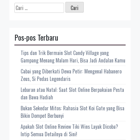
Cari
untuk:
Pos-pos Terbaru
Tips dan Trik Bermain Slot Candy Village yang
Gampang Menang Malam Hari, Bisa Jadi Andalan Kamu
Cabai yang Diberkati Dewa Petir: Mengenal Habanero
Zeus, Si Pedas Legendaris
Lebaran atau Natal: Saat Slot Online Berpakaian Pesta
dan Bawa Hadiah
Bukan Sekedar Mitos: Rahasia Slot Koi Gate yang Bisa
Bikin Dompet Berbunyi
Apakah Slot Online Review Tiki Wins Layak Dicoba?
Intip Semua Detailnya di Sini!