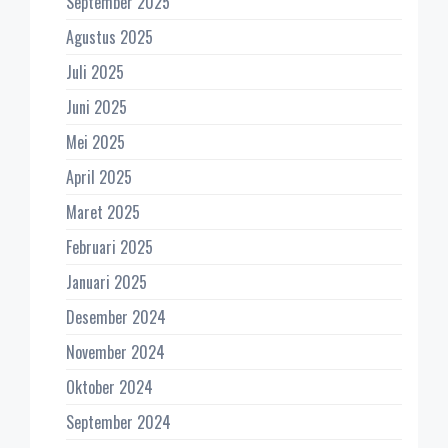
September 2025
Agustus 2025
Juli 2025
Juni 2025
Mei 2025
April 2025
Maret 2025
Februari 2025
Januari 2025
Desember 2024
November 2024
Oktober 2024
September 2024