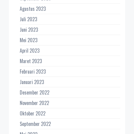
Agustus 2023
Juli 2023
Juni 2023
Mei 2023
April 2023
Maret 2023
Februari 2023
Januari 2023
Desember 2022
November 2022
Oktober 2022
September 2022