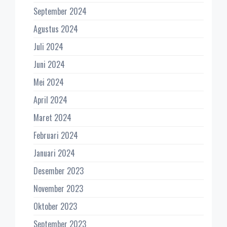
September 2024
Agustus 2024
Juli 2024
Juni 2024
Mei 2024
April 2024
Maret 2024
Februari 2024
Januari 2024
Desember 2023
November 2023
Oktober 2023
September 2023