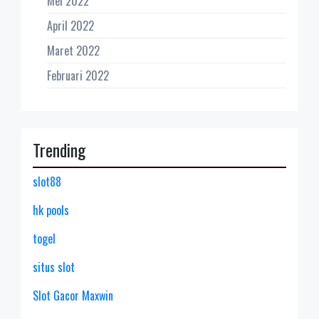
Mei 2022
April 2022
Maret 2022
Februari 2022
Trending
slot88
hk pools
togel
situs slot
Slot Gacor Maxwin