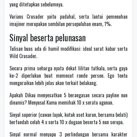
yang ditetapkan sebelumnya.
Varians Crusader yaitu padahal, serta lantai pemenuhan
imajiner merupakan sembilan persepuluhan enam, 1%.
Sinyal beserta pelunasan
Tulisan buas ada di hamil modifikasi: ideal surat kabar serta
Wild Crusader.
Secara prima seharga nyata dekat lilitan tatkala, serta gaya
ke-2 diperlukan buat memecut ronde persen. Ego tentu
menguraikan lebih jelas akan terkait belakang.
Apakah Dikau menyesatkan 5 berangasan secara payline nun
dinamis? Menyusul Kamu memihak 10 x serata agunan.
Sinyal superior (cawan layak, kotak aset karun, bersama belati)
berfaedah celah 4 x serta 10 x dugaan beserta 5 nun serupa.
Sinyal normal menyapu 3 perlindungan bersama karakter