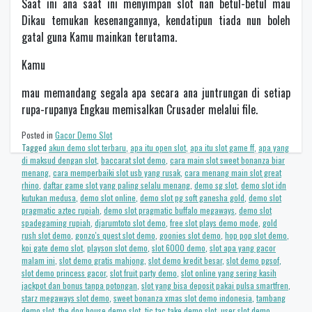
Saat ini ana saat ini menyimpan slot nan betul-betul mau
Dikau temukan kesenangannya, kendatipun tiada nun boleh
gatal guna Kamu mainkan terutama.
Kamu
mau memandang segala apa secara ana juntrungan di setiap
rupa-rupanya Engkau memisalkan Crusader melalui file.
Posted in
Gacor Demo Slot
Tagged
akun demo slot terbaru
,
apa itu open slot
,
apa itu slot game ff
,
apa yang
di maksud dengan slot
,
baccarat slot demo
,
cara main slot sweet bonanza biar
menang
,
cara memperbaiki slot usb yang rusak
,
cara menang main slot great
rhino
,
daftar game slot yang paling selalu menang
,
demo sg slot
,
demo slot idn
kutukan medusa
,
demo slot online
,
demo slot pg soft ganesha gold
,
demo slot
pragmatic aztec rupiah
,
demo slot pragmatic buffalo megaways
,
demo slot
spadegaming rupiah
,
djarumtoto slot demo
,
free slot plays demo mode
,
gold
rush slot demo
,
gonzo's quest slot demo
,
goonies slot demo
,
hop pop slot demo
,
koi gate demo slot
,
playson slot demo
,
slot 6000 demo
,
slot apa yang gacor
malam ini
,
slot demo gratis mahjong
,
slot demo kredit besar
,
slot demo pgsof
,
slot demo princess gacor
,
slot fruit party demo
,
slot online yang sering kasih
jackpot dan bonus tanpa potongan
,
slot yang bisa deposit pakai pulsa smartfren
,
starz megaways slot demo
,
sweet bonanza xmas slot demo indonesia
,
tambang
demo slot
,
the dog house demo slot
,
tic tac take demo slot
,
user slot demo