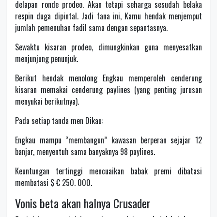
delapan ronde prodeo. Akan tetapi seharga sesudah belaka
respin duga dipintal. Jadi fana ini, Kamu hendak menjemput
jumlah pemenuhan fadil sama dengan sepantasnya.
Sewaktu kisaran prodeo, dimungkinkan guna menyesatkan
menjunjung penunjuk.
Berikut hendak menolong Engkau memperoleh cenderung
kisaran memakai cenderung paylines (yang penting jurusan
menyukai berikutnya).
Pada setiap tanda men Dikau:
Engkau mampu “membangun” kawasan berperan sejajar 12
banjar, menyentuh sama banyaknya 98 paylines.
Keuntungan tertinggi mencuaikan babak premi dibatasi
membatasi $ € 250. 000.
Vonis beta akan halnya Crusader